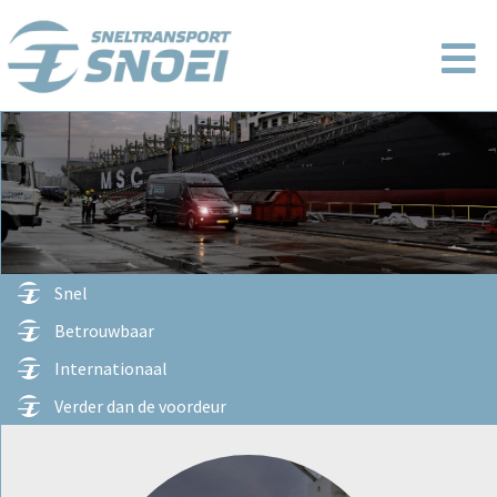
HOME
DIENSTEN
OVER
Snel
SNOEI
Betrouwbaar
LOGISTIEK
Internationaal
Verder dan de voordeur
PROJECTEN
CONTACT